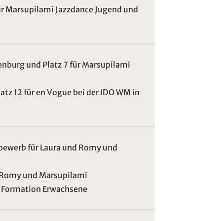
für Marsupilami Jazzdance Jugend und
nburg und Platz 7 für Marsupilami
latz 12 für en Vogue bei der IDO WM in
tbewerb für Laura und Romy und
nd Romy und Marsupilami
ce Formation Erwachsene