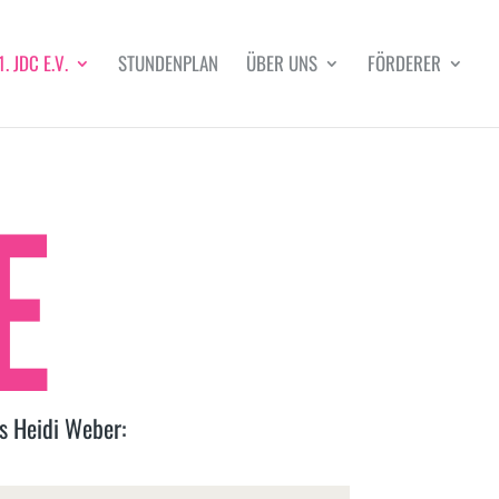
1. JDC E.V.
STUNDENPLAN
ÜBER UNS
FÖRDERER
E
s Heidi Weber: